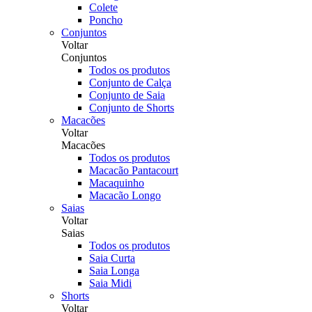
Colete
Poncho
Conjuntos
Voltar
Conjuntos
Todos os produtos
Conjunto de Calça
Conjunto de Saia
Conjunto de Shorts
Macacões
Voltar
Macacões
Todos os produtos
Macacão Pantacourt
Macaquinho
Macacão Longo
Saias
Voltar
Saias
Todos os produtos
Saia Curta
Saia Longa
Saia Midi
Shorts
Voltar