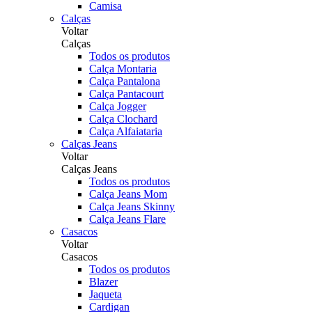
Camisa
Calças
Voltar
Calças
Todos os produtos
Calça Montaria
Calça Pantalona
Calça Pantacourt
Calça Jogger
Calça Clochard
Calça Alfaiataria
Calças Jeans
Voltar
Calças Jeans
Todos os produtos
Calça Jeans Mom
Calça Jeans Skinny
Calça Jeans Flare
Casacos
Voltar
Casacos
Todos os produtos
Blazer
Jaqueta
Cardigan