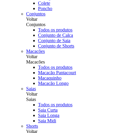
Colete
Poncho
Conjuntos
Voltar
Conjuntos
Todos os produtos
Conjunto de Calça
Conjunto de Saia
Conjunto de Shorts
Macacões
Voltar
Macacões
Todos os produtos
Macacão Pantacourt
Macaquinho
Macacão Longo
Saias
Voltar
Saias
Todos os produtos
Saia Curta
Saia Longa
Saia Midi
Shorts
Voltar