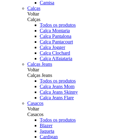
Camisa
Calças
Voltar
Calças
Todos os produtos
Calça Montaria
Calça Pantalona
Calça Pantacourt
Calça Jogger
Calça Clochard
Calça Alfaiataria
Calças Jeans
Voltar
Calças Jeans
Todos os produtos
Calça Jeans Mom
Calça Jeans Skinny
Calça Jeans Flare
Casacos
Voltar
Casacos
Todos os produtos
Blazer
Jaqueta
Cardigan