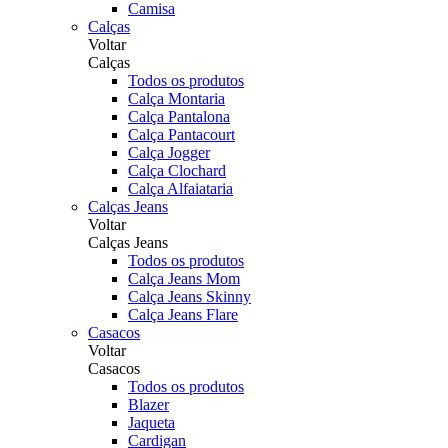
Camisa
Calças
Voltar
Calças
Todos os produtos
Calça Montaria
Calça Pantalona
Calça Pantacourt
Calça Jogger
Calça Clochard
Calça Alfaiataria
Calças Jeans
Voltar
Calças Jeans
Todos os produtos
Calça Jeans Mom
Calça Jeans Skinny
Calça Jeans Flare
Casacos
Voltar
Casacos
Todos os produtos
Blazer
Jaqueta
Cardigan