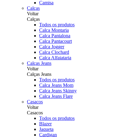
Camisa
Calças
Voltar
Calças
Todos os produtos
Calça Montaria
Calça Pantalona
Calça Pantacourt
Calça Jogger
Calça Clochard
Calça Alfaiataria
Calças Jeans
Voltar
Calças Jeans
Todos os produtos
Calça Jeans Mom
Calça Jeans Skinny
Calça Jeans Flare
Casacos
Voltar
Casacos
Todos os produtos
Blazer
Jaqueta
Cardigan