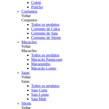
Colete
Poncho
Conjuntos
Voltar
Conjuntos
Todos os produtos
Conjunto de Calça
Conjunto de Saia
Conjunto de Shorts
Macacões
Voltar
Macacões
Todos os produtos
Macacão Pantacourt
Macaquinho
Macacão Longo
Saias
Voltar
Saias
Todos os produtos
Saia Curta
Saia Longa
Saia Midi
Shorts
Voltar