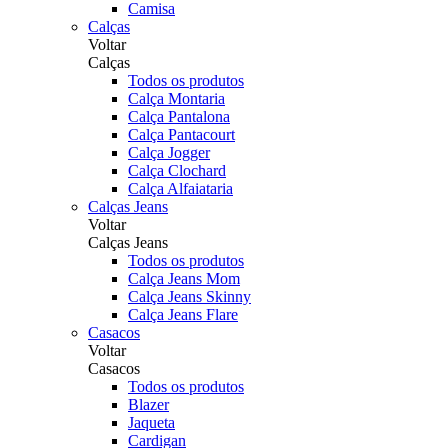
Camisa
Calças
Voltar
Calças
Todos os produtos
Calça Montaria
Calça Pantalona
Calça Pantacourt
Calça Jogger
Calça Clochard
Calça Alfaiataria
Calças Jeans
Voltar
Calças Jeans
Todos os produtos
Calça Jeans Mom
Calça Jeans Skinny
Calça Jeans Flare
Casacos
Voltar
Casacos
Todos os produtos
Blazer
Jaqueta
Cardigan