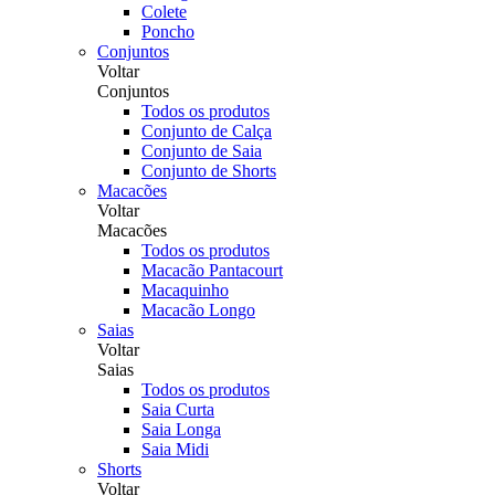
Colete
Poncho
Conjuntos
Voltar
Conjuntos
Todos os produtos
Conjunto de Calça
Conjunto de Saia
Conjunto de Shorts
Macacões
Voltar
Macacões
Todos os produtos
Macacão Pantacourt
Macaquinho
Macacão Longo
Saias
Voltar
Saias
Todos os produtos
Saia Curta
Saia Longa
Saia Midi
Shorts
Voltar