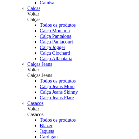
Camisa
Calças
Voltar
Calças
Todos os produtos
Calça Montaria
Calça Pantalona
Calça Pantacourt
Calça Jogger
Calça Clochard
Calça Alfaiataria
Calças Jeans
Voltar
Calças Jeans
Todos os produtos
Calça Jeans Mom
Calça Jeans Skinny
Calça Jeans Flare
Casacos
Voltar
Casacos
Todos os produtos
Blazer
Jaqueta
Cardigan